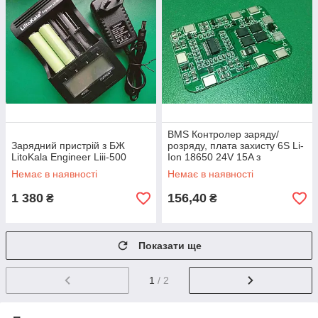
BMS Контролер заряду/
Зарядний пристрій з БЖ
розряду, плата захисту 6S Li-
LitoKala Engineer Liii-500
Ion 18650 24V 15A з
балансиром
Немає в наявності
Немає в наявності
1 380
156,40
₴
₴
Показати ще
1
/ 2