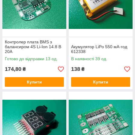
Контролер плата BMS з
балансиром 4S Li-Ion 14.8 В
Акумулятор LiPo 550 мА·год
20A
612338
Готово до відправки 13 од.
В наявності 39 од.
174,80
138
₴
₴
Купити
Купити