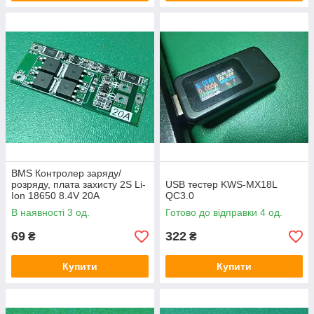
BMS Контролер заряду/
розряду, плата захисту 2S Li-
USB тестер KWS-MX18L
Ion 18650 8.4V 20A
QC3.0
В наявності 3 од.
Готово до відправки 4 од.
69
322
₴
₴
Купити
Купити