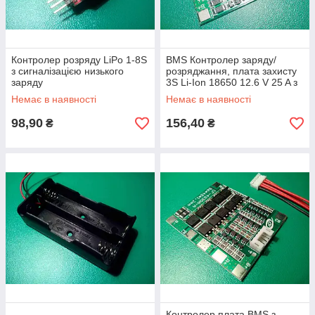
Контролер розряду LiPo 1-8S
BMS Контролер заряду/
з сигналізацією низького
розряджання, плата захисту
заряду
3S Li-Ion 18650 12.6 V 25 A з
балансиром
Немає в наявності
Немає в наявності
98,90
156,40
₴
₴
Контролер плата BMS з