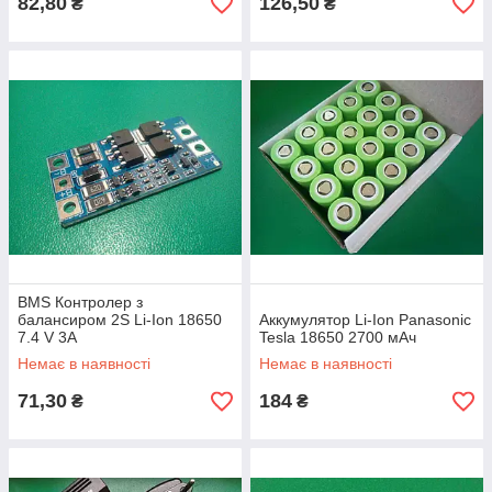
82,80
126,50
₴
₴
BMS Контролер з
балансиром 2S Li-Ion 18650
Aккумулятор Li-Ion Panasonic
7.4 V 3A
Tesla 18650 2700 мАч
Немає в наявності
Немає в наявності
71,30
184
₴
₴