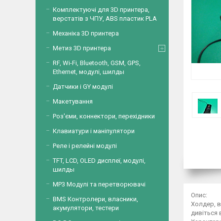
Комплектуючі для 3D принтера,
верстатів з ЧПУ, ABS пластик PLA
Механіка 3D принтера
Метиз 3D принтера
RF, Wi-Fi, Bluetooth, GSM, GPS,
Ethernet, модулі, шилды
Датчики і GY модулі
Макетування
Роз'єми, коннектори, перехідники
Клавиатури і маніпулятори
Реле і релейні модулі
TFT, LCD, OLED дисплеї, модулі,
шилды
MP3 Модулі та перетворювачі
Опис:
BMS Контролери, власники,
Холдер, в
акумулятори, тестери
дивіться 