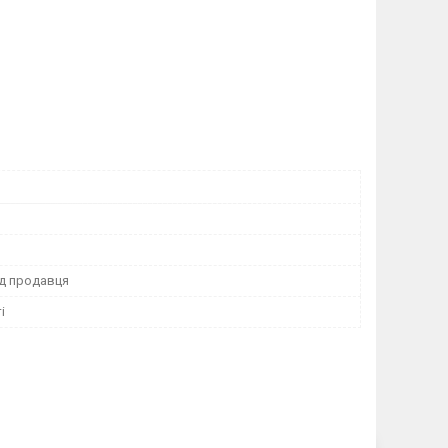
ід продавця
і