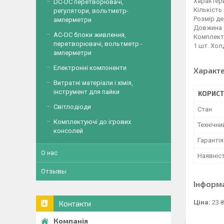
Характер
DC-DC перетворювачі,
Кількість 
регулятори, вольтметр-
Розмір де
амперметри
Довжина 
AC-DC блоки живлення,
Комплекта
перетворювачі, вольтметр -
1 шт. Хол
амперметри
Електронні компоненти
Характ
Витратні матеріали і хімія,
інструмент для пайки
КОРИСТ
Світлодіоди
Стан
Комплектуючі до ігрових
Технічни
консолей
Гарантія
О нас
Наявніс
Отзывы
Інформ
Ціна:
23 ₴
Контакти