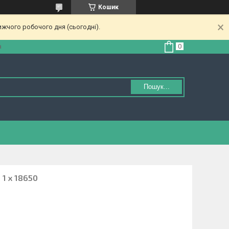
Кошик
ижчого робочого дня (сьогодні).
а
Пошук...
 1 х 18650