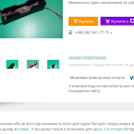
Мінімальна сума замовлення на сай
Купити
Купити з
+380 (96) 661-77-75
повернення товару протягом 14 дн
У компанії підключені електронні п
покидаючи сайту.
ласник або як його ще називають бокс для однієї батареї типурозмера А
в цьому ж
глава
. У продажу також є власники для
двох
,
3
и
чотири
батар