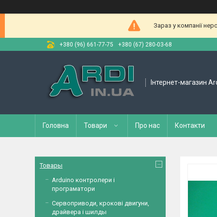
Зараз у компанії нер
+380 (96) 661-77-75
+380 (67) 280-03-68
Інтернет-магазин Ar
Головна
Товари
Про нас
Контакти
Товары
Arduino контролери і
програматори
Сервоприводи, крокові двигуни,
драйвера і шилды