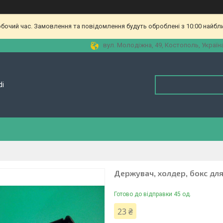
обочий час. Замовлення та повідомлення будуть оброблені з 10:00 найбл
вул. Молодіжна, 49, Костополь, Україн
di
Держувач, холдер, бокс для
Готово до відправки 45 од.
23 ₴