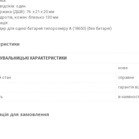
ики:
відсіків: один.
ржака (ДШВ): 76 x 21 х 20 мм
дротів, кожен: близько 130 мм
ція:
дер для однієї батарей типорозміру A (18650) (без батареї)
еристики
УВАЛЬНИЦЬКІ ХАРАКТЕРИСТИКИ
нове
й стан
справне
гарантія в
ть
в наявност
ація для замовлення