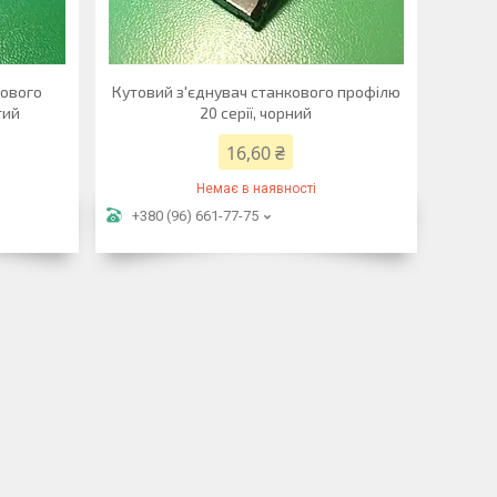
кового
Кутовий з'єднувач станкового профілю
тий
20 серії, чорний
16,60 ₴
Немає в наявності
+380 (96) 661-77-75