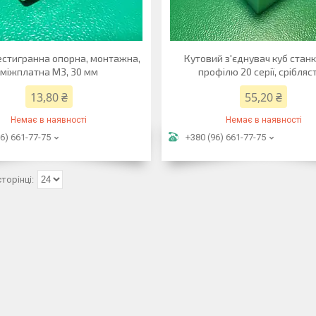
естигранна опорна, монтажна,
Кутовий з'єднувач куб стан
міжплатна М3, 30 мм
профілю 20 серії, срібляс
13,80 ₴
55,20 ₴
Немає в наявності
Немає в наявності
6) 661-77-75
+380 (96) 661-77-75