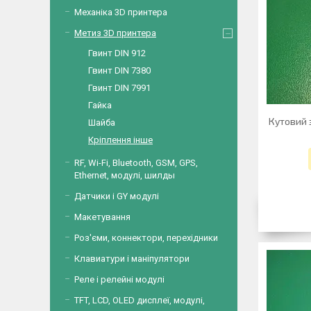
Механіка 3D принтера
Метиз 3D принтера
Гвинт DIN 912
Гвинт DIN 7380
Гвинт DIN 7991
Гайка
Кутовий 
Шайба
Кріплення інше
RF, Wi-Fi, Bluetooth, GSM, GPS,
Ethernet, модулі, шилды
Датчики і GY модулі
Макетування
Роз'єми, коннектори, перехідники
Клавиатури і маніпулятори
Реле і релейні модулі
TFT, LCD, OLED дисплеї, модулі,