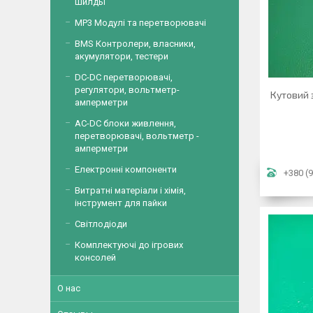
шилды
MP3 Модулі та перетворювачі
BMS Контролери, власники,
акумулятори, тестери
DC-DC перетворювачі,
регулятори, вольтметр-
Кутовий 
амперметри
AC-DC блоки живлення,
перетворювачі, вольтметр -
амперметри
Електронні компоненти
+380 (9
Витратні матеріали і хімія,
інструмент для пайки
Світлодіоди
Комплектуючі до ігрових
консолей
О нас