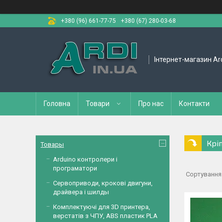
+380 (96) 661-77-75
+380 (67) 280-03-68
Інтернет-магазин Ar
Головна
Товари
Про нас
Контакти
Крі
Товары
Arduino контролери і
програматори
Сервоприводи, крокові двигуни,
драйвера і шилды
Комплектуючі для 3D принтера,
верстатів з ЧПУ, ABS пластик PLA