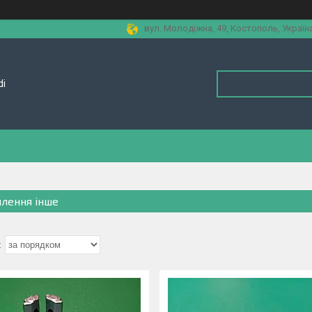
вул. Молодіжна, 49, Костополь, Україн
di
плення інше