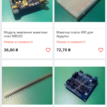
Модуль живлення макетних
Макетна плата 400 для
плат MB102
Ардуїно
Немає в наявності
Немає в наявності
36,80
72,70
₴
₴