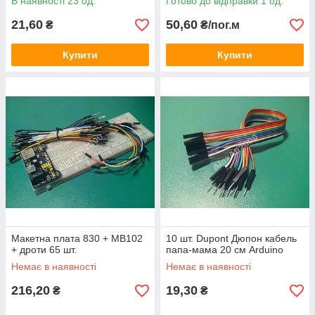
В наявності 23 од.
Готово до відправки 1 од.
21,60
50,60
₴
₴/пог.м
Купити
Купити
Макетна плата 830 + MB102
10 шт. Dupont Дюпон кабель
+ дроти 65 шт.
папа-мама 20 см Arduino
Немає в наявності
Немає в наявності
216,20
19,30
₴
₴