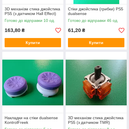
3D механізм стика джойстика
Стіки джойстика (грибки) PS5
PS5 (з датчиком Hall Effect)
dualsense
Готово до відправки 10 од.
Готово до відправки 46 од.
163,80
61,20
₴
₴
Купити
Купити
Накладки на стіки dualsense
3D механізм стика джойстика
KontrolFreek
PS5 (з датчиком TMR)