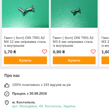
Гвинт ( болт) DIN 7991 A2
Гвинт ( болт) DIN 7991 A2
Гвин
M4 12 мм неіржавка сталь
M3 6 мм неіржавка сталь
M3 2
із внутрішнім
із внутрішнім
із в
шестигранником
шестигранником
шес
1,70
0,90
1,6
₴
₴
Купити
Купити
Про нас
100% позитивних з 193 відгуків за рік
Працює з 30.08.2016
м. Костополь
вул. Молодіжна, 49, Костополь, Україна