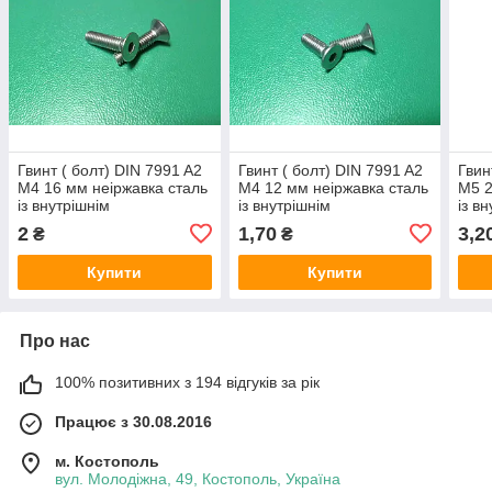
Гвинт ( болт) DIN 7991 A2
Гвинт ( болт) DIN 7991 A2
Гвин
M4 16 мм неіржавка сталь
M4 12 мм неіржавка сталь
M5 2
із внутрішнім
із внутрішнім
із в
шестигранником
шестигранником
шес
2
1,70
3,2
₴
₴
Купити
Купити
Про нас
100% позитивних з 194 відгуків за рік
Працює з 30.08.2016
м. Костополь
вул. Молодіжна, 49, Костополь, Україна