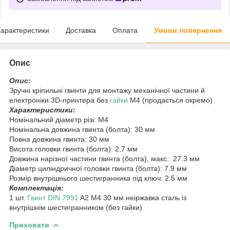
арактеристики
Доставка
Оплата
Умови повернення
Опис
Опис:
Зручні кріпильні гвинти для монтажу механічної частини й
електроніки 3D-принтера без
гайки
M4 (продається окремо)
Характеристики:
Номінальний діаметр різі: M4
Номінальна довжина гвинта (болта): 30 мм
Повна довжина гвинта: 30 мм
Висота головки гвинта (болта): 2.7 мм
Довжина нарізної частини гвинта (болта), макс.: 27.3 мм
Діаметр циліндричної головки гвинта (болта): 7.9 мм
Розмір внутрішнього шестигранника під ключ: 2.5 мм
Комплектація:
1 шт.
Гвинт DIN 7991
A2 M4 30 мм неіржавка сталь із
внутрішнім шестигранником (без гайки)
Приховати