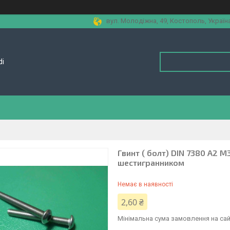
вул. Молодіжна, 49, Костополь, Україн
di
Гвинт ( болт) DIN 7380 A2 M
шестигранником
Немає в наявності
2,60 ₴
Мінімальна сума замовлення на сай