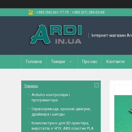
+380 (96) 661-77-75
+380 (67) 280-03-68
Інтернет-магазин Ar
Головна
Товари
Про нас
Контакти
Товары
Arduino контролери і
програматори
Сервоприводи, крокові двигуни,
драйвера і шилды
Комплектуючі для 3D принтера,
верстатів з ЧПУ, ABS пластик PLA