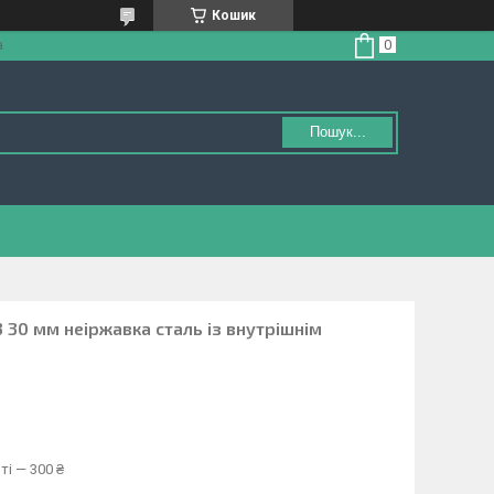
Кошик
а
Пошук...
3 30 мм неіржавка сталь із внутрішнім
ті — 300 ₴