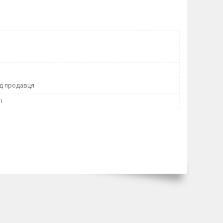
ід продавця
і