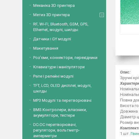
Механіка 3D принтера
Метиз 3D принтера
RF, Wi-Fi, Bluetooth, GSM, GPS,
Ethernet, модулі, шилды
Датчики і GY модулі
Макетування
Роз'єми, коннектори, перехідники
Клавиатури і маніпулятори
Опис:
Реле і релейні модулі
Зручні кр
Характери
TFT, LCD, OLED дисплеї, модулі,
Номінальн
шилды
Номінальн
Повна дов
MP3 Модулі та перетворювачі
Висота го
BMS Контролери, власники,
Довжина н
акумулятори, тестери
Діаметр ц
Розмір вн
DC-DC перетворювачі,
Комплекта
регулятори, вольтметр-
1 шт.
Гвин
амперметри