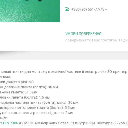
+380 (96) 661-77-75
повернення товару протягом 14 дн
іпильні гвинти для монтажу механічної частини й електроніки 3D-принтер
стики:
ий діаметр різі: M3
а довжина гвинта (болта): 30 мм
жина гвинта: 31.5 мм
ловки гвинта (болта): 1.5 мм
арізної частини гвинта (болта), макс.: 30 мм
иліндричної головки гвинта (болта): 5.5 мм
утрішнього шестигранника під ключ: 2 мм
ція:
т DIN 7380
A2 M3 30 мм неіржавка сталь із внутрішнім шестигранником (