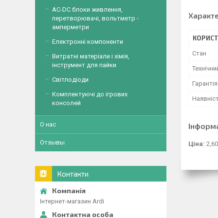
AC-DC блоки живлення,
Характ
перетворювачі, вольтметр -
амперметри
КОРИСТ
Електронні компоненти
Стан
Витратні матеріали і хімія,
інструмент для пайки
Технічни
Світлодіоди
Гарантія
Комплектуючі до ігрових
Наявніс
консолей
О нас
Інформ
Отзывы
Ціна:
2,60
Контакти
Інтернет-магазин Ardi