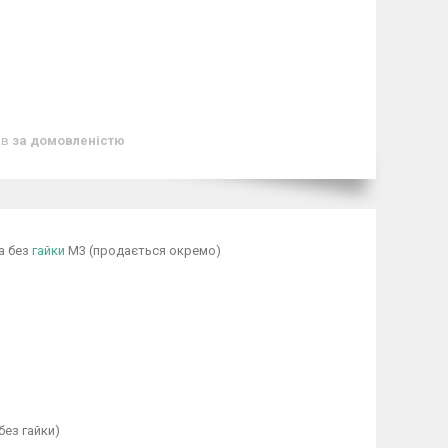
ів
за домовленістю
а без
гайки
M3 (продається окремо)
без гайки)