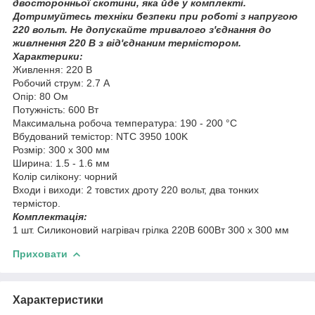
двосторонньої скотини, яка йде у комплекті.
Дотримуйтесь техніки безпеки при роботі з напругою
220 вольт. Не допускайте тривалого з'єднання до
живлнення 220 В з від'єднаним термістором.
Характерики:
Живлення: 220 В
Робочий струм: 2.7 А
Опір: 80 Ом
Потужність: 600 Вт
Максимальна робоча температура: 190 - 200 °C
Вбудований темістор: NTC 3950 100K
Розмір: 300 х 300 мм
Ширина: 1.5 - 1.6 мм
Колір силікону: чорний
Входи і виходи: 2 товстих дроту 220 вольт, два тонких
термістор.
Комплектація:
1 шт. Силиконовий нагрівач грілка 220В 600Вт 300 х 300 мм
Приховати
Характеристики