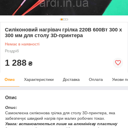
Силіконовий нагрівач грілка 220В 600Вт 300 х
300 мм для столу 3D-принтера
Немає в наявності
Роздріб
1 288
₴
Опис
Характеристики
Доставка
Оплата
Умови п
Опис
Опис:
Самоклеєна силіконова грілка для столу 3D-принтера, яка
забезпечує швидкий нагрів при малих робочих токах.
Увага: встановлюється лише на алюмінієву пластину