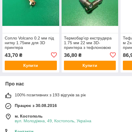
Сопло Volcano 0.2 мм під
Термобар'єр екструдера
Тефл
нитку 1.75мм для 3D
1.75 мм 22 мм 3D-
м 2x
принтера
принтера з тефлоновою
при
трубкою
43,70
36,80
86,
₴
₴
Купити
Купити
Про нас
100% позитивних з 193 відгуків за рік
Працює з 30.08.2016
м. Костополь
вул. Молодіжна, 49, Костополь, Україна
Контакти