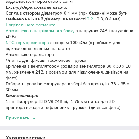
видавлюється через отвір в соплі.
Екструдера складається з:
Сопла з отвором діаметром 0.4 мм (при бажанні може бути
замінено на інший діаметр, в наявності
0.2
, 0.3, 0.4 мм)
Нагрівального елемента
Алюмінієвого нагрівального блоку
з напругою 24В і потужністю
40 Вт
NTC терморезистора
з опором 100 кОм (з роз'ємом для
підключення, дивіться на фото)
Алюмінієвого радіатора
Фітинга для фіксації тефлонової трубки
Кріплення з вентилятором (розміри вентилятора 30 х 30 х 10
мм, живлення 24В, з роз'ємом для підключення, дивіться на
фото)
Габаритні розміри екструдера в зборі без проводів: 76 х 35 х
30 мм
Комплектація:
1 шт. Екструдер E3D V6 24В під 1.75 мм нитка для 3D-
принтера в зборі з тефлоновим трубкою (дивіться фото)
Приховати
Характеристики