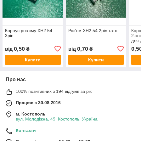
Корпус роз'єму XH2.54
Роз'єм XH2.54 2pin тато
Корп
3pin
2-ко
для 
каб
0,50
0,70
0,5
від
₴
від
₴
Купити
Купити
Про нас
100% позитивних з 194 відгуків за рік
Працює з 30.08.2016
м. Костополь
вул. Молодіжна, 49, Костополь, Україна
Контакти