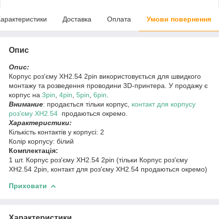
арактеристики
Доставка
Оплата
Умови повернення
Опис
Опис:
Корпус роз'єму XH2.54 2pin використовується для швидкого
монтажу та розведення проводини 3D-принтера. У продажу є
корпус на
3pin
,
4pin
,
5pin
,
6pin
.
Внимание
: продається тільки корпус,
контакт для корпусу
роз'єму XH2.54
продаються окремо.
Характеристики:
Кількість контактів у корпусі: 2
Колір корпусу: білий
Комплектація:
1 шт. Корпус роз'єму XH2.54 2pin (тільки Корпус роз'єму
XH2.54 2pin, контакт для роз'єму XH2.54 продаються окремо)
Приховати
Характеристики