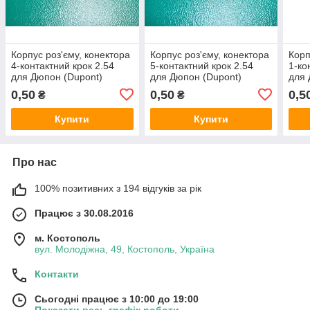
Корпус роз'єму, конектора
Корпус роз'єму, конектора
Корп
4-контактний крок 2.54
5-контактний крок 2.54
1-ко
для Дюпон (Dupont)
для Дюпон (Dupont)
для 
кабелю
кабелю
каб
0,50
0,50
0,5
₴
₴
Купити
Купити
Про нас
100% позитивних з 194 відгуків за рік
Працює з 30.08.2016
м. Костополь
вул. Молодіжна, 49, Костополь, Україна
Контакти
Сьогодні працює з 10:00 до 19:00
Показати весь графік роботи