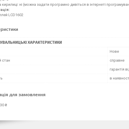
 кирилиці: ні (можна задати програмно дивіться в інтернеті програмува
ація:
плей LCD1602
еристики
УВАЛЬНИЦЬКІ ХАРАКТЕРИСТИКИ
Нове
й стан
справне
гарантія в
ть
в наявност
ація для замовлення
30 ₴