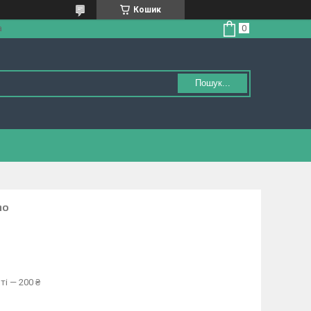
Кошик
а
Пошук...
no
ті — 200 ₴