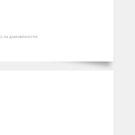
ів
за домовленістю