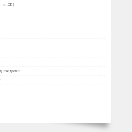
ння LCD)
ід продавця
і