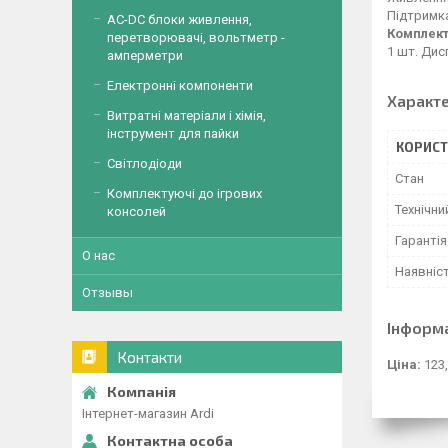
Підтримка
AC-DC блоки живлення,
Комплект
перетворювачі, вольтметр -
1 шт. Дис
амперметри
Електронні компоненти
Характ
Витратні матеріали і хімія,
інструмент для пайки
КОРИСТ
Світлодіоди
Стан
Комплектуючі до ігрових
Технічни
консолей
Гарантія
О нас
Наявніс
Отзывы
Інформ
Контакти
Ціна:
123,
Інтернет-магазин Ardi