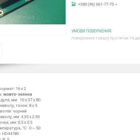
+380 (96) 661-77-75
повернення товару протягом 14 дн
ормат: 16 x 2
а: жовто-зелена
дуля, мм: 10 х 37 х 80
мволу, точок: 8 х 5
волів: чорний
волу, мм: 4.35 x 2.95
чки, мм: 0.5 x 0.5
мпература, °C: 0 ~ 50
: HD44780
 В: 5