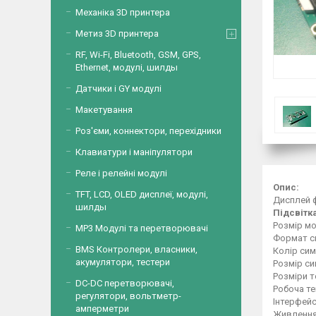
Механіка 3D принтера
Метиз 3D принтера
RF, Wi-Fi, Bluetooth, GSM, GPS,
Ethernet, модулі, шилды
Датчики і GY модулі
Макетування
Роз'єми, коннектори, перехідники
Клавиатури і маніпулятори
Реле і релейні модулі
Опис:
TFT, LCD, OLED дисплеї, модулі,
Дисплей ф
шилды
Підсвітк
Розмір мо
MP3 Модулі та перетворювачі
Формат си
BMS Контролери, власники,
Колір сим
акумулятори, тестери
Розмір сим
Розміри то
DC-DC перетворювачі,
Робоча те
регулятори, вольтметр-
Інтерфейс
амперметри
Живлення,