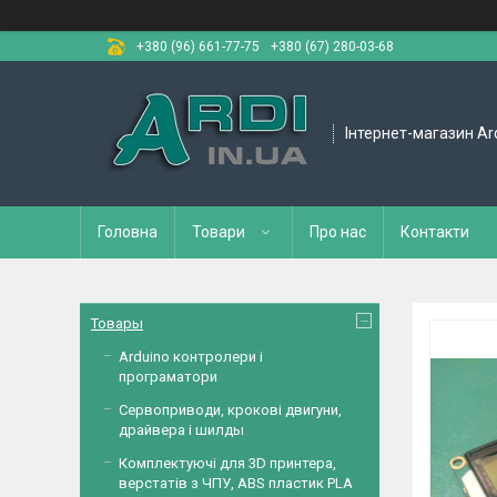
+380 (96) 661-77-75
+380 (67) 280-03-68
Інтернет-магазин Ar
Головна
Товари
Про нас
Контакти
Товары
Arduino контролери і
програматори
Сервоприводи, крокові двигуни,
драйвера і шилды
Комплектуючі для 3D принтера,
верстатів з ЧПУ, ABS пластик PLA