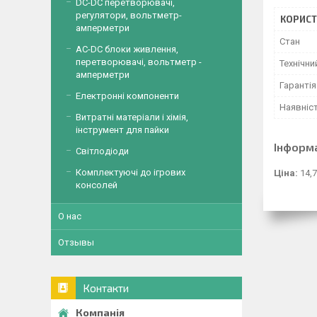
DC-DC перетворювачі,
регулятори, вольтметр-
КОРИСТ
амперметри
Стан
AC-DC блоки живлення,
перетворювачі, вольтметр -
Технічни
амперметри
Гарантія
Електронні компоненти
Наявніс
Витратні матеріали і хімія,
інструмент для пайки
Інформ
Світлодіоди
Комплектуючі до ігрових
Ціна:
14,7
консолей
О нас
Отзывы
Контакти