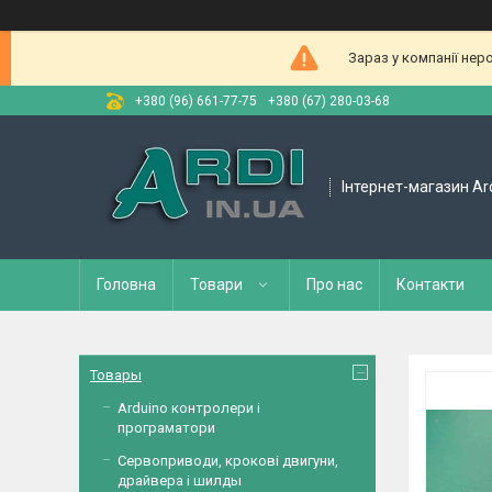
Зараз у компанії нер
+380 (96) 661-77-75
+380 (67) 280-03-68
Інтернет-магазин Ar
Головна
Товари
Про нас
Контакти
Товары
Arduino контролери і
програматори
Сервоприводи, крокові двигуни,
драйвера і шилды