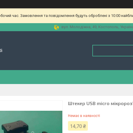
обочий час. Замовлення та повідомлення будуть оброблені з 10:00 найбл
вул. Молодіжна, 49, Костополь, Україн
di
Штекер USB micro мікророз
Немає в наявності
14,70 ₴