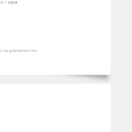
ті — 200 ₴
ів
за домовленістю