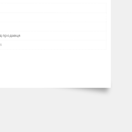
ід продавця
і