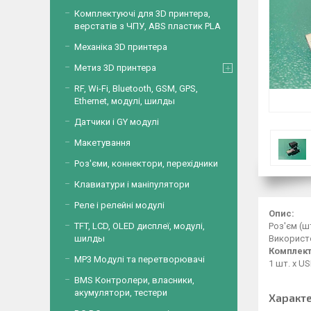
Комплектуючі для 3D принтера,
верстатів з ЧПУ, ABS пластик PLA
Механіка 3D принтера
Метиз 3D принтера
RF, Wi-Fi, Bluetooth, GSM, GPS,
Ethernet, модулі, шилды
Датчики і GY модулі
Макетування
Роз'єми, коннектори, перехідники
Клавиатури і маніпулятори
Реле і релейні модулі
Опис:
TFT, LCD, OLED дисплеї, модулі,
Роз'єм (ш
шилды
Використо
Комплект
MP3 Модулі та перетворювачі
1 шт. х U
BMS Контролери, власники,
акумулятори, тестери
Характ