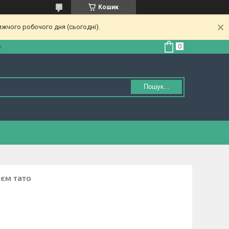
Кошик
ижчого робочого дня (сьогодні).
а
Пошук...
'єм тато