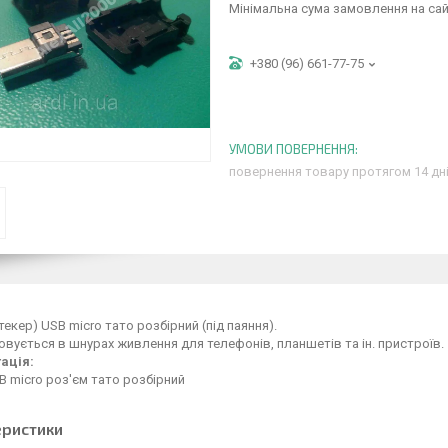
Мінімальна сума замовлення на сай
+380 (96) 661-77-75
повернення товару протягом 14 дн
текер) USB micro тато розбірний (під паяння).
вується в шнурах живлення для телефонів, планшетів та ін. пристроїв.
ація:
SB micro роз'єм тато розбірний
еристики