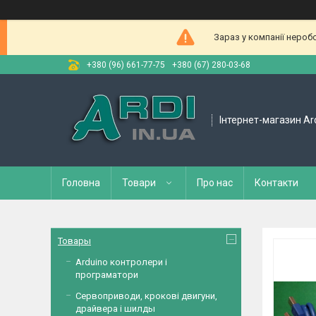
Зараз у компанії нероб
+380 (96) 661-77-75
+380 (67) 280-03-68
Інтернет-магазин Ar
Головна
Товари
Про нас
Контакти
Товары
Arduino контролери і
програматори
Сервоприводи, крокові двигуни,
драйвера і шилды