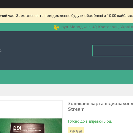
очий час. Замовлення та повідомлення будуть оброблені з 10:00 найближч
вул. Молодіжна, 49, Костополь, Україн
di
Зовнішня карта відеозахопле
Stream
Готово до відправки 5 од.
966 ₴