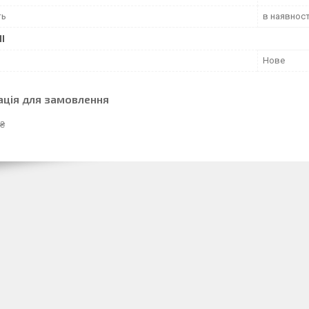
ть
в наявност
І
Нове
ація для замовлення
 ₴