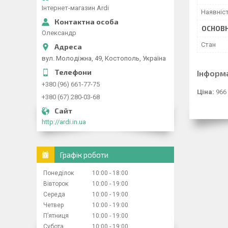
Інтернет-магазин Ardi
Наявніс
ОСНОВН
Олександр
Стан
вул. Молодіжна, 49, Костополь, Україна
Інформ
+380 (96) 661-77-75
Ціна:
966
+380 (67) 280-03-68
http://ardi.in.ua
Графік роботи
Понеділок
10:00
18:00
Вівторок
10:00
19:00
Середа
10:00
19:00
Четвер
10:00
19:00
Пʼятниця
10:00
19:00
Субота
10:00
19:00