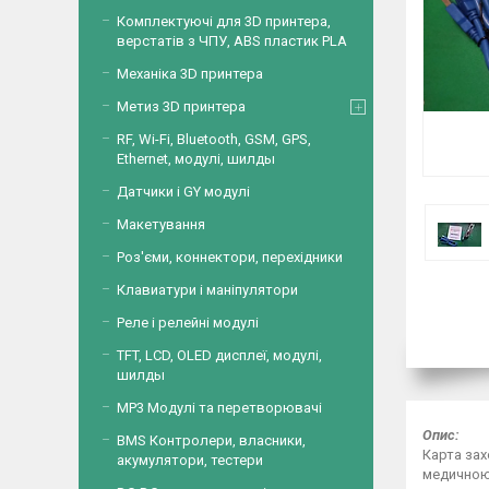
Комплектуючі для 3D принтера,
верстатів з ЧПУ, ABS пластик PLA
Механіка 3D принтера
Метиз 3D принтера
RF, Wi-Fi, Bluetooth, GSM, GPS,
Ethernet, модулі, шилды
Датчики і GY модулі
Макетування
Роз'єми, коннектори, перехідники
Клавиатури і маніпулятори
Реле і релейні модулі
TFT, LCD, OLED дисплеї, модулі,
шилды
MP3 Модулі та перетворювачі
Опис:
BMS Контролери, власники,
Карта зах
акумулятори, тестери
медичною 