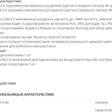
характеристики:
 2.0: підтримка максимальної роздільної здатності вхідного сигналу 4K пр
I 2.0: підтримка максимальної роздільної здатності вихідного сигналу 4K
ез USB 3.0: максимальна роздільна здатність до 1080P при 60 Гц, забезпе
 різних відео та аудіо форматів: включаючи YUV, JPEG для відео та L-PC
ь із програмами: працює з більшістю популярних програм для збору даних
део.
 операційних систем: Windows, Android та MacOS.
ість та простота використання: не вимагає зовнішнього джерела живл
льним для мобільного використання.
ція:
ідеозахоплення 1 шт.
 USB 3.0 призначений для підключення до входу комп'ютера або ноутбука
ицтво користувача 1 шт.
еристики
УВАЛЬНИЦЬКІ ХАРАКТЕРИСТИКИ
й стан
справне
гарантія в