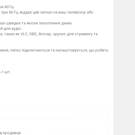
и 60 Гц.
 при 60 Гц, віддає цей сигнал на ваш телевізор або
чує швидке та якісне захоплення даних.
M для аудіо.
, таких як VLC, OBS, Amcap, зручно для стримінгу та
ення, легко підключається та налаштовується, що робить
 1 шт.
ід продавця