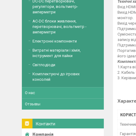
DC-DC перетворювачі,
Технічні 
регулятори, вольтметр-
Вхід HDMI
амперметри
Вихід HDM
монітор.
AC-DC блоки живлення,
Вихід чер
перетворювачі, вольтметр -
Підтримка
амперметри
Сумісніст
запису ві
Електронні компоненти
Підтримка
Витратні матеріали і хімія,
Портативн
інструмент для пайки
його ідеа
Комплекта
Світлодіоди
1.Карта в
2. Кабель
Комплектуючі до ігрових
3. Керівн
консолей
О нас
Характ
Отзывы
КОРИСТ
Контакти
Технічни
Гарантія