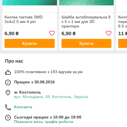
Кнопка тактова SMD
Шайба антиблокувальна 8
Кноп
3х4х2.5 мм 4-pin
х 5 х 1 мм для 3D
пере
принтера
8.5 
6,90
6,90
11
₴
₴
Купити
Купити
Про нас
100% позитивних з 193 відгуків за рік
Працює з 30.08.2016
м. Костополь
вул. Молодіжна, 49, Костополь, Україна
Контакти
Сьогодні працює з 10:00 до 19:00
Показати весь графік роботи