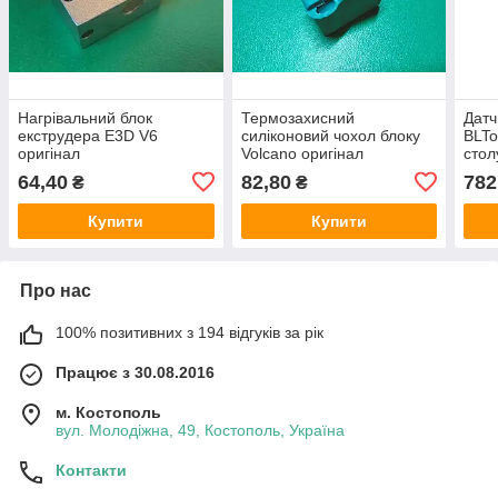
Нагрівальний блок
Термозахисний
Датч
екструдера E3D V6
силіконовий чохол блоку
BLTo
оригінал
Volcano оригінал
стол
64,40
82,80
782
₴
₴
Купити
Купити
Про нас
100% позитивних з 194 відгуків за рік
Працює з 30.08.2016
м. Костополь
вул. Молодіжна, 49, Костополь, Україна
Контакти