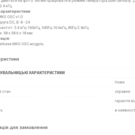
 дивіться на фото. Може працювати в режимі генератора ШІМ сигналу. Діа
2.4 кГц.
характеристики:
MKS OSC v1.0
руга DC, В: 8 - 24
астот: 5.4 кГц-160кГц, 540Гц-16.6кГц, 80Гц-2.4кГц
: 58 х 38.6 х 18 мм
ація:
kerbase MKS OSC модуль
еристики
УВАЛЬНИЦЬКІ ХАРАКТЕРИСТИКИ
Нове
й стан
справне
гарантія в
ть
в наявност
ація для замовлення