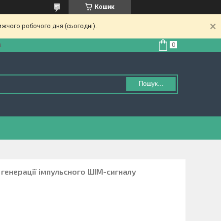
Кошик
ижчого робочого дня (сьогодні).
а
Пошук...
генерації імпульсного ШІМ-сигналу