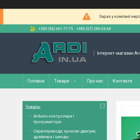
Зараз у компанії нер
+380 (96) 661-77-75
+380 (67) 280-03-68
Інтернет-магазин Ar
Головна
Товари
Про нас
Контакти
Товары
Arduino контролери і
програматори
Сервоприводи, крокові двигуни,
драйвера і шилды