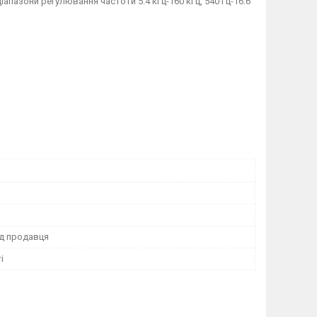
пазони регулювання частоти 5.4 кГц-160 кГц, 540 Гц-16.6
ід продавця
і