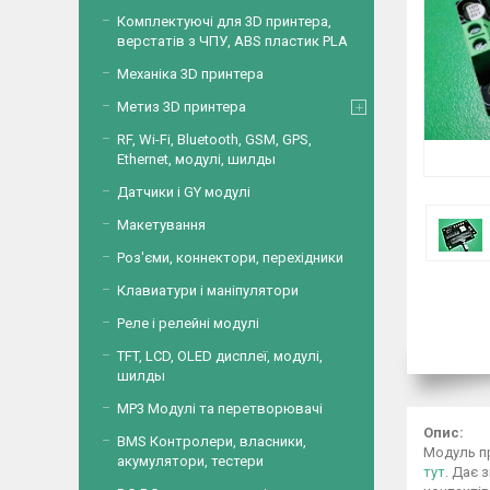
Комплектуючі для 3D принтера,
верстатів з ЧПУ, ABS пластик PLA
Механіка 3D принтера
Метиз 3D принтера
RF, Wi-Fi, Bluetooth, GSM, GPS,
Ethernet, модулі, шилды
Датчики і GY модулі
Макетування
Роз'єми, коннектори, перехідники
Клавиатури і маніпулятори
Реле і релейні модулі
TFT, LCD, OLED дисплеї, модулі,
шилды
MP3 Модулі та перетворювачі
Опис:
BMS Контролери, власники,
Модуль п
акумулятори, тестери
тут
. Дає 