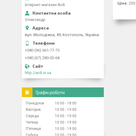
Ціна:
230
Інтернет-магазин Ardi
Олександр
вул. Молодіжна, 49, Костополь, Україна
+380 (96) 661-77-75
+380 (67) 280-03-68
http://ardi.in.ua
Графік роботи
Понеділок
10:00
18:00
Вівторок
10:00
19:00
Середа
10:00
19:00
Четвер
10:00
19:00
Пʼятниця
10:00
19:00
Субота
10:00
19:00