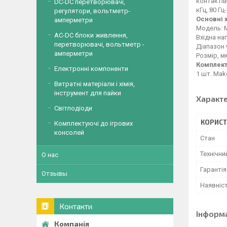
контактів
DC-DC перетворювачі,
кГц, 80 Гц-
регулятори, вольтметр-
Основні 
амперметри
Модель: 
AC-DC блоки живлення,
Вхідна нап
перетворювачі, вольтметр -
Діапазон ч
амперметри
Розмір, мм
Комплект
Електронні компоненти
1 шт. Ma
Витратні матеріали і хімія,
інструмент для пайки
Характ
Світлодіоди
КОРИСТ
Комплектуючі до ігрових
консолей
Стан
Технічни
О нас
Гарантія
Отзывы
Наявніс
Контакти
Інформ