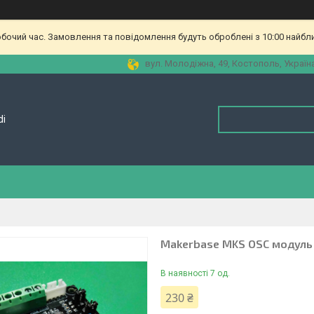
обочий час. Замовлення та повідомлення будуть оброблені з 10:00 найбл
вул. Молодіжна, 49, Костополь, Україн
di
Makerbase MKS OSC модуль 
В наявності 7 од.
230 ₴